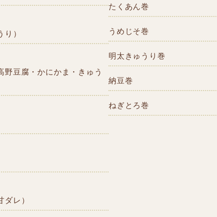
たくあん巻
うめじそ巻
うり）
明太きゅうり巻
高野豆腐・かにかま・きゅう
納豆巻
ねぎとろ巻
）
甘ダレ）