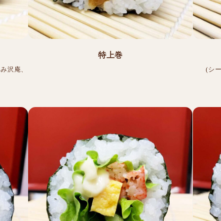
特上巻
刻み沢庵、
(シ