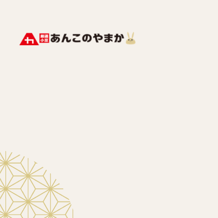
メ
イ
ン
コ
ン
テ
ン
ツ
へ
移
動