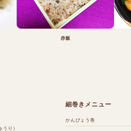
赤飯
細巻きメニュー
かんぴょう巻
ゅうり）