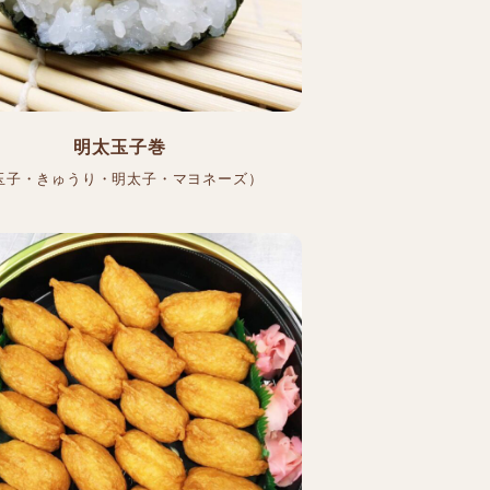
明太玉子巻
玉子・きゅうり・明太子・マヨネーズ）