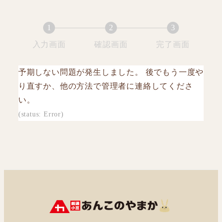
1
2
3
現
現
現
入力画面
確認画面
完了画面
在
在
在
表
表
表
予期しない問題が発生しました。 後でもう一度や
示
示
示
り直すか、他の方法で管理者に連絡してくださ
さ
さ
さ
い。
れ
れ
れ
(status: Error)
て
て
て
い
い
い
る
る
る
画
画
画
面
面
面
で
で
で
す。
す。
す。